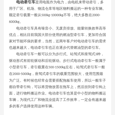
电动牵引车
是用电瓶作为电力，由电机来带动牵引，多
用于厂区、机场、物流仓库等地区物料搬运的一种专业车辆。
额定牵引载重一般从
不等，绝大多数在
500kg-10000kg
2000-
。
6000kg
电动牵引车具有噪音小、无废弃排放、能量转换效率高等
优点，相比目前我国大部分使用的燃油型牵引车，更加符合国
家对节能环保的要求，当然，近两年客户对电动牵引车的需求
也越来越大，电动牵引车也正在逐步代替燃油型的牵引车。
电动牵引车一般可以分为步行式、站驾式和座驾式
种，
3
驱动形式有前轮驱动和后轮驱动。步行式电动牵引车一般属于
小型牵引车，牵引载重在
左右，站驾式牵引车一般
500-1500kg
在
，座驾式牵引车的载重范围较大，使用范围最
2000-5000kg
为广泛。有时候也经常会需要搭配拖板车使用，所以一般车子
都自带牵引钩，可以将货物放置在拖车上，然后挂到牵引钩上
面，进行物料搬运作业。电动牵引车也算是中小型的物料搬运
车辆，为现代工厂和物流业提高了工作效率，一定会有越来越
多的客户选择使用这种车辆。