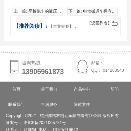
上一篇:
平板拖车的液压系统如何保养？
下一篇:
电动搬运车拥有那些优点
【返回列表】
【推荐阅读】↓
【本文标签】：
咨询热线
邮箱：
13905961873
13905961873
QQ： 914203543
首页
关于我们
产品中心
新闻
联系我们
售后服务
资质文件
Copyright ©2021
杭州鑫格林电动车辆制造有限公司
版权所有
备案号：
浙ICP备2021005731号
联系人：
吕鑫钢
电话：
13705719642