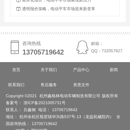
差异化报价，电动平车市场展现新活力
透明报价策略，电动平车市场迎来新变革
咨询热线
邮箱：
13705719642
13705719642
QQ：732057827
首页
关于我们
产品中心
新闻
联系我们
售后服务
资质文件
Copyright ©2021
杭州鑫格林电动车辆制造有限公司
版权所有
备案号：
浙ICP备2021005731号
联系人：
吕鑫钢
电话：
13705719642
地址：
杭州余杭区瓶窑镇华兴路537号-13（龙益机械院内）
全
国咨询热线：
13705719642