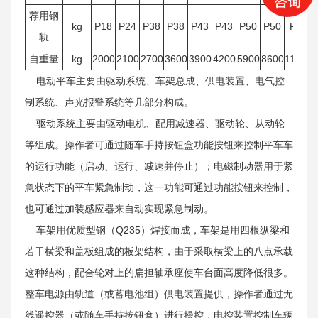
荐用钢
kg
P18
P24
P38
P38
P43
P43
P50
P50
P50
轨
自重量
kg
2000
2100
2700
3600
3900
4200
5900
8600
11000
电动平车主要由驱动系统、车架总成、供电装置、电气控
制系统、声光报警系统等几部分构成。
驱动系统主要由驱动电机、配用减速器、驱动轮、从动轮
等组成。操作者可通过随车手持按钮盒功能按钮来控制平车车
的运行功能（启动、运行、减速并停止）；电磁制动器用于紧
急状态下的平车紧急制动，这一功能可通过功能按钮来控制，
也可通过加装感应器来自动实现紧急制动。
车架用优质型钢（Q235）焊接而成，车架是用四根纵梁和
若干横梁和盖板组成的板架结构，由于采取横梁上的八点承载
这种结构，配合轮对上的扁担轴承座使车台面高度降低很多。
整车电源由轨道（或蓄电池组）供电装置提供，操作者通过无
线遥控器（或随车手持按钮盒）进行操控，电控装置控制车辆