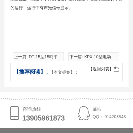
的运行，运行中有声光信号提示。
上一篇:
DT-15型15吨平板拖车
下一篇:
KPX-10型电动平车
【返回列表】
【推荐阅读】↓
【本文标签】：
咨询热线
邮箱：
13905961873
13905961873
QQ： 914203543