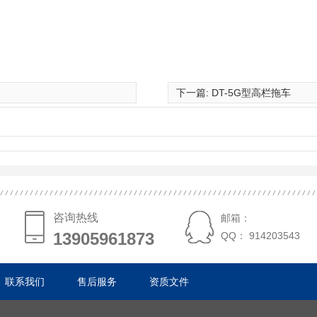
下一篇:
DT-5G型高栏拖车
咨询热线
邮箱：
13905961873
13905961873
QQ： 914203543
联系我们
售后服务
资质文件