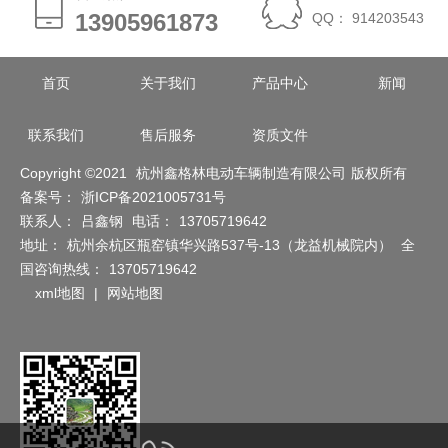
13905961873
13905961873
QQ： 914203543
首页
关于我们
产品中心
新闻
联系我们
售后服务
资质文件
Copyright ©2021
杭州鑫格林电动车辆制造有限公司
版权所有
备案号：
浙ICP备2021005731号
联系人：
吕鑫钢
电话：
13705719642
地址：
杭州余杭区瓶窑镇华兴路537号-13（龙益机械院内）
全
国咨询热线：
13705719642
xml地图
|
网站地图